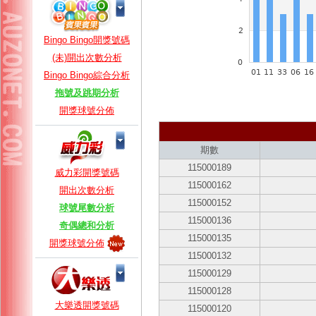
Bingo Bingo開獎號碼
(未)開出次數分析
Bingo Bingo綜合分析
拖號及跳期分析
開獎球號分佈
期數
115000189
威力彩開獎號碼
115000162
開出次數分析
115000152
球號尾數分析
115000136
奇偶總和分析
115000135
開獎球號分佈
115000132
115000129
115000128
大樂透開獎號碼
115000120