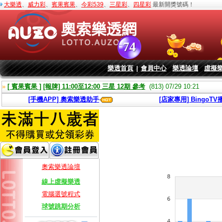
大樂透
、
威力彩
、
賓果賓果
、
今彩539
、
三星彩
、
四星彩
最新開獎號碼！
樂透首頁
會員中心
樂透論壇
虛擬
|
»
[ 賓果賓果 ]
[報牌] 11:00至12:00 三星 12期 參考
(813) 07/29 10:21
[手機APP] 奧索樂透助手
[店家專用] BingoT
奧索樂透論壇
線上虛擬樂透
電腦選號程式
球號跳期分析