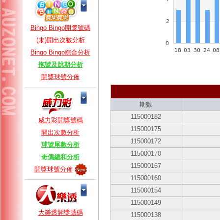
Bingo Bingo開獎號碼
(未)開出次數分析
Bingo Bingo綜合分析
拖號及跳期分析
開獎球號分佈
期數
115000182
威力彩開獎號碼
115000175
開出次數分析
115000172
球號尾數分析
115000170
奇偶總和分析
115000167
開獎球號分佈
115000160
115000154
115000149
大樂透開獎號碼
115000138