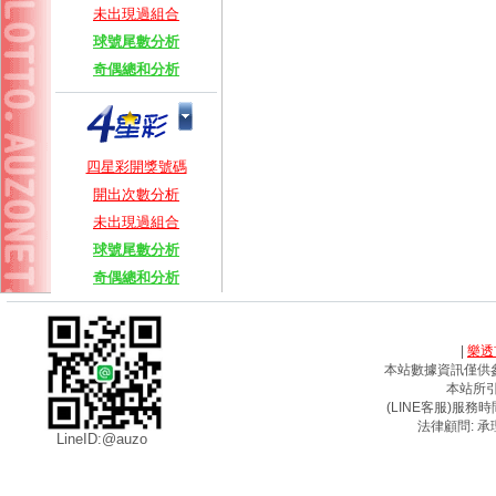
未出現過組合
球號尾數分析
奇偶總和分析
四星彩開獎號碼
開出次數分析
未出現過組合
球號尾數分析
奇偶總和分析
|
樂透
本站數據資訊僅供
本站所
(LINE客服)服務時間
法律顧問: 承
LineID:@auzo