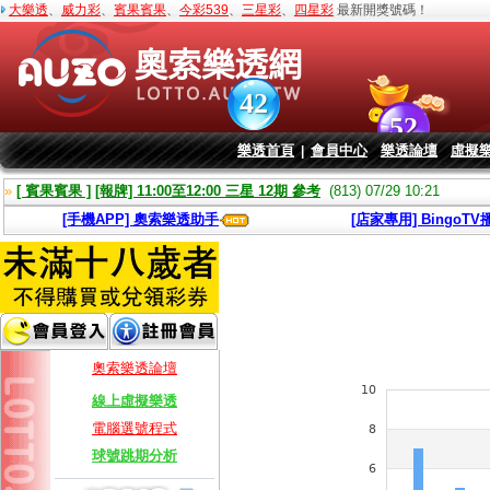
大樂透
、
威力彩
、
賓果賓果
、
今彩539
、
三星彩
、
四星彩
最新開獎號碼！
樂透首頁
會員中心
樂透論壇
虛擬
|
»
[ 賓果賓果 ]
[報牌] 11:00至12:00 三星 12期 參考
(813) 07/29 10:21
[手機APP] 奧索樂透助手
[店家專用] BingoT
奧索樂透論壇
線上虛擬樂透
電腦選號程式
球號跳期分析